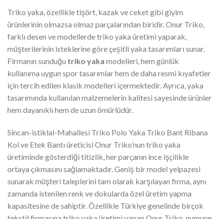
Triko yaka, özellikle tişört, kazak ve ceket gibi giyim
ürünlerinin olmazsa olmaz parçalarından biridir. Onur Triko,
farklı desen ve modellerde triko yaka üretimi yaparak,
müşterilerinin isteklerine göre çeşitli yaka tasarımları sunar.
Firmanın sunduğu
triko yaka
modelleri, hem günlük
kullanıma uygun spor tasarımlar hem de daha resmi kıyafetler
için tercih edilen klasik modelleri içermektedir. Ayrıca, yaka
tasarımında kullanılan malzemelerin kalitesi sayesinde ürünler
hem dayanıklı hem de uzun ömürlüdür.
Sincan-istiklal-Mahallesi Triko Polo Yaka Triko Bant Ribana
Kol ve Etek Bantı üreticisi Onur Triko’nun triko yaka
üretiminde gösterdiği titizlik, her parçanın ince işçilikle
ortaya çıkmasını sağlamaktadır. Geniş bir model yelpazesi
sunarak müşteri taleplerini tam olarak karşılayan firma, aynı
zamanda istenilen renk ve dokularda özel üretim yapma
kapasitesine de sahiptir. Özellikle Türkiye genelinde birçok
tekstil firmasına triko yaka üretimi yapan Onur Triko, numune