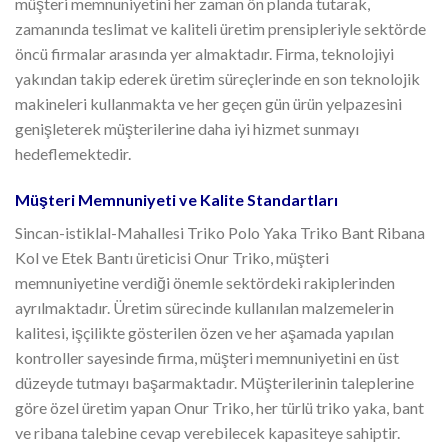
müşteri memnuniyetini her zaman ön planda tutarak,
zamanında teslimat ve kaliteli üretim prensipleriyle sektörde
öncü firmalar arasında yer almaktadır. Firma, teknolojiyi
yakından takip ederek üretim süreçlerinde en son teknolojik
makineleri kullanmakta ve her geçen gün ürün yelpazesini
genişleterek müşterilerine daha iyi hizmet sunmayı
hedeflemektedir.
Müşteri Memnuniyeti ve Kalite Standartları
Sincan-istiklal-Mahallesi Triko Polo Yaka Triko Bant Ribana
Kol ve Etek Bantı üreticisi Onur Triko, müşteri
memnuniyetine verdiği önemle sektördeki rakiplerinden
ayrılmaktadır. Üretim sürecinde kullanılan malzemelerin
kalitesi, işçilikte gösterilen özen ve her aşamada yapılan
kontroller sayesinde firma, müşteri memnuniyetini en üst
düzeyde tutmayı başarmaktadır. Müşterilerinin taleplerine
göre özel üretim yapan Onur Triko, her türlü triko yaka, bant
ve ribana talebine cevap verebilecek kapasiteye sahiptir.