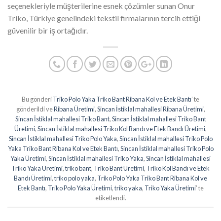
seçenekleriyle müşterilerine esnek çözümler sunan Onur
Triko, Türkiye genelindeki tekstil firmalarının tercih ettiği
güvenilir bir iş ortağıdır.
Bu gönderi
Triko Polo Yaka Triko Bant Ribana Kol ve Etek Bantı
’ te
gönderildi ve
Ribana Üretimi
,
Sincan İstiklal mahallesi Ribana Üretimi
,
Sincan İstiklal mahallesi Triko Bant
,
Sincan İstiklal mahallesi Triko Bant
Üretimi
,
Sincan İstiklal mahallesi Triko Kol Bandı ve Etek Bandı Üretimi
,
Sincan İstiklal mahallesi Triko Polo Yaka
,
Sincan İstiklal mahallesi Triko Polo
Yaka Triko Bant Ribana Kol ve Etek Bantı
,
Sincan İstiklal mahallesi Triko Polo
Yaka Üretimi
,
Sincan İstiklal mahallesi Triko Yaka
,
Sincan İstiklal mahallesi
Triko Yaka Üretimi
,
triko bant
,
Triko Bant Üretimi
,
Triko Kol Bandı ve Etek
Bandı Üretimi
,
triko polo yaka
,
Triko Polo Yaka Triko Bant Ribana Kol ve
Etek Bantı
,
Triko Polo Yaka Üretimi
,
triko yaka
,
Triko Yaka Üretimi
’ te
etiketlendi.