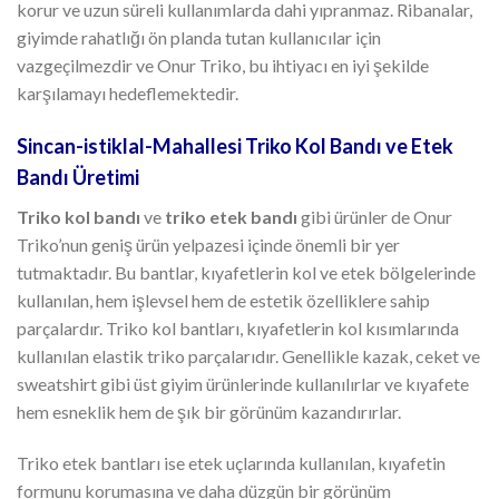
korur ve uzun süreli kullanımlarda dahi yıpranmaz. Ribanalar,
giyimde rahatlığı ön planda tutan kullanıcılar için
vazgeçilmezdir ve Onur Triko, bu ihtiyacı en iyi şekilde
karşılamayı hedeflemektedir.
Sincan-istiklal-Mahallesi Triko Kol Bandı ve Etek
Bandı Üretimi
Triko kol bandı
ve
triko etek bandı
gibi ürünler de Onur
Triko’nun geniş ürün yelpazesi içinde önemli bir yer
tutmaktadır. Bu bantlar, kıyafetlerin kol ve etek bölgelerinde
kullanılan, hem işlevsel hem de estetik özelliklere sahip
parçalardır. Triko kol bantları, kıyafetlerin kol kısımlarında
kullanılan elastik triko parçalarıdır. Genellikle kazak, ceket ve
sweatshirt gibi üst giyim ürünlerinde kullanılırlar ve kıyafete
hem esneklik hem de şık bir görünüm kazandırırlar.
Triko etek bantları ise etek uçlarında kullanılan, kıyafetin
formunu korumasına ve daha düzgün bir görünüm