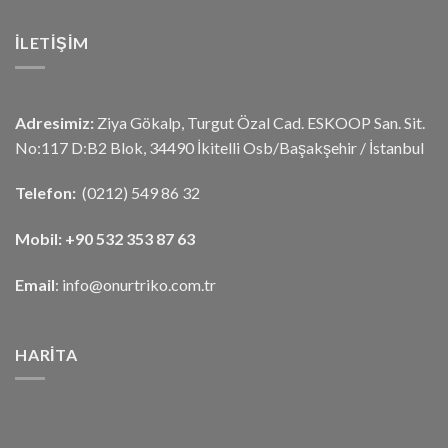
İLETIŞIM
Adresimiz:
Ziya Gökalp, Turgut Özal Cad. ESKOOP San. Sit.
No:117 D:B2 Blok, 34490 İkitelli Osb/Başakşehir / İstanbul
Telefon:
(0212) 549 86 32
Mobil:
+90 532 353 87 63
Email
: info@onurtriko.com.tr
HARITA