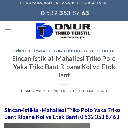
Skip
TRIKO YAKA, BANT, RIBANA, PETEK ÖRGÜ YAKA
to
0 532 353 87 63
content
TRIKO POLO YAKA TRIKO BANT RIBANA KOL VE ETEK BANTI
Sincan-istiklal-Mahallesi Triko Polo
Yaka Triko Bant Ribana Kol ve Etek
Bantı
NISAN 7, 2025
’' TE GÖNDERILDI
ADMIN
TARAFINDAN
Sincan-istiklal-Mahallesi Triko Polo Yaka Triko
Bant Ribana Kol ve Etek Bantı
0 532 353 87 63